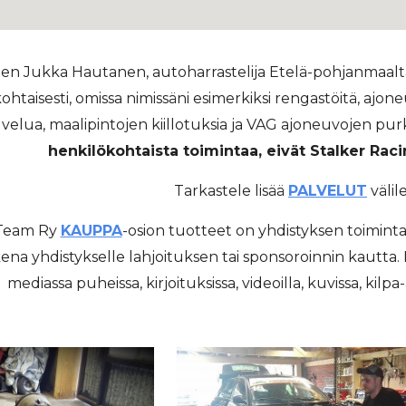
olen Jukka Hautanen,
autoharrastelija Etelä-pohjanmaalt
ohtaisesti, omissa nimissäni esimerkiksi rengastöitä, ajon
velua, maalipintojen kiillotuksia ja VAG ajoneuvojen pur
henkilökohtaista toimintaa, eivät Stalker Raci
Tarkastele lisää
PALVELUT
välil
 Team Ry
KAUPPA
-osion
tuotteet on yhdistyksen toimintaan 
kena yhdistykselle lahjoituksen tai sponsoroinnin kautta. H
mediassa puheissa, kirjoituksissa, videoilla, kuvissa, kilpa-