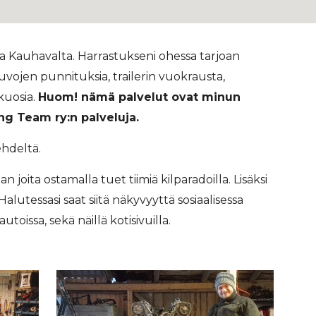
a Kauhavalta. Harrastukseni ohessa tarjoan
euvojen punnituksia, trailerin vuokrausta,
kuosia.
Huom! nämä palvelut ovat minun
ng Team ry:n palveluja.
ehdeltä.
joita ostamalla tuet tiimiä kilparadoilla. Lisäksi
alutessasi saat siitä näkyvyyttä sosiaalisessa
autoissa, sekä näillä kotisivuilla.