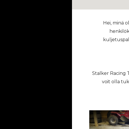
Hei, minä 
henkilök
kuljetuspal
Stalker Racing
voit olla tu