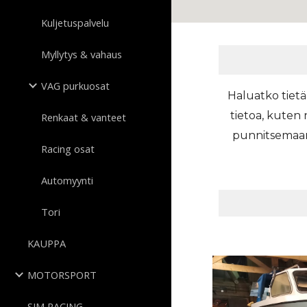
Kuljetuspalvelu
Myllytys & vahaus
VAG purkuosat
Haluatko tietää
tietoa, kuten 
Renkaat & vanteet
punnitsemaan 
Racing osat
Automyynti
Tori
KAUPPA
MOTORSPORT
SIM RACING