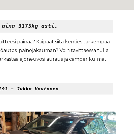
 aina 3
175kg asti.
laitteesi painaa? Kaipaat siitä kenties tarkempaa
löautosi painojakauman? Voin tavittaessa tulla
tarkastaa ajoneuvosi auraus ja camper kulmat.
293 - Jukka Hautanen