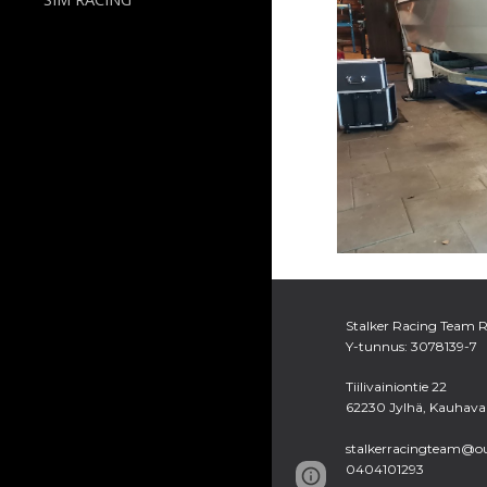
Stalker Racing Team 
Y-tunnus: 3078139-7
Tiilivainiontie 22
62230 Jylhä, Kauhava
stalkerracingteam@o
0404101293
Page
Google Sites