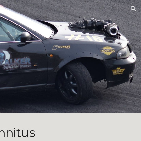
ion
nnitus