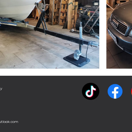
Ry
utlook.com
Report abuse