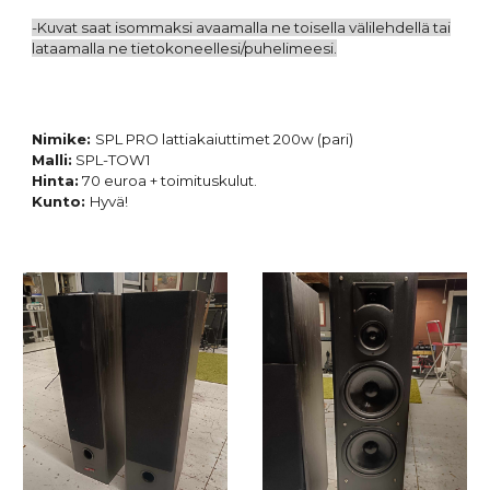
-Kuvat saat isommaksi avaamalla ne toisella välilehdellä tai
lataamalla ne tietokoneellesi/puhelimeesi.
Nimike:
SPL PRO lattiakaiuttimet 200w (pari)
Malli:
SPL-TOW1
Hinta:
70
euroa + toimituskulut.
Kunto:
Hyvä!