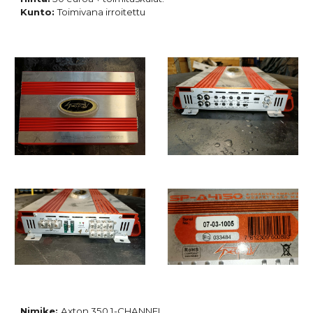
Kunto:
Toimivana irroitettu
Nimike:
Axton 350
1-CHANNEL