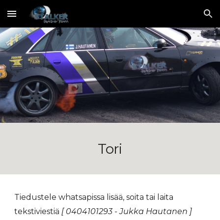
Skip to main content
Skip to navigation
Tori
Tiedustele whatsapissa
lisää, soita tai laita
tekstiviestiä
[ 0404101293 - Jukka Hautanen ]