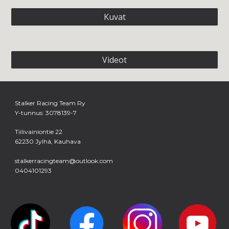
Kuvat
Videot
Stalker Racing Team Ry
Y-tunnus: 3078139-7
Tiilivainiontie 22
62230 Jylhä, Kauhava
stalkerracingteam@outlook.com
0404101293