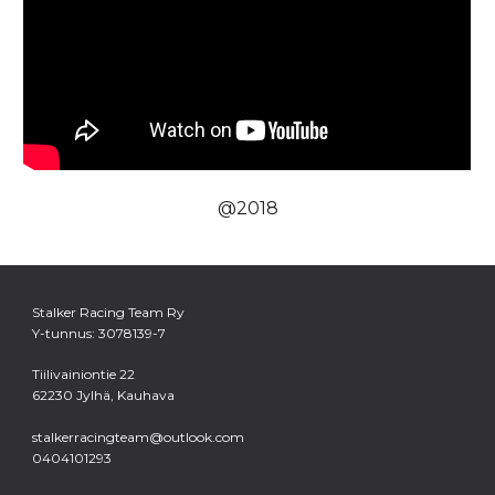
@201
8
Stalker Racing Team Ry
Y-tunnus: 3078139-7
Tiilivainiontie 22
62230 Jylhä, Kauhava
stalkerracingteam@outlook.com
0404101293