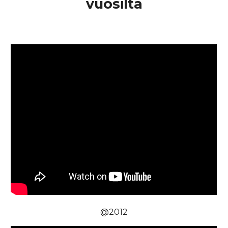
vuosilta
@201
2