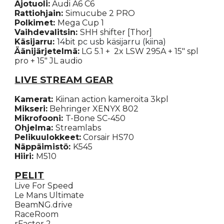
Ajotuoli:
Audi A6 C6
Rattiohjain:
Simucube 2 PRO
Polkimet
:
Mega Cup 1
Vaihdevalitsin
:
SHH shifter [Thor]
Käsijarru:
14bit pc usb käsijarru (kiina)
Äänijärjetelmä:
LG
5.1 +
2x LSW 295A + 15" spl
pro + 15" JL audio
LIVE STREAM GEAR
Kamerat
:
Kiinan action kameroita 3kpl
Mikseri:
Behringer XENYX 802
Mikrofooni:
T-Bone SC-450
Ohjelma:
Streamlabs
Pelikuulokkeet:
Corsair HS70
Näppäimistö:
K545
Hiiri:
M510
PELIT
Live For Speed
Le Mans Ultimate
BeamNG.drive
RaceRoom
rFactor 2