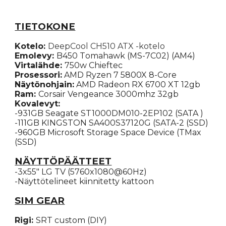
TIETOKONE
Kotelo:
DeepCool CH510 ATX -kotelo
Emolevy:
B450 T
omahawk
(MS-7C02) (AM4)
Virtalähde
:
750w Chieftec
Prosessori:
AMD Ryzen 7 5800X 8-Core
Näytönohjain:
AMD Radeon RX 6700 XT 12gb
Ram:
Corsair Vengeance 3000mhz 32gb
Kovalevyt:
-931GB Seagate ST1000DM010-2EP102 (SATA )
-111GB KINGSTON SA400S37120G (SATA-2 (SSD)
-960GB Microsoft Storage Space Device (TMax
(SSD)
NÄYTTÖPÄÄTTEET
-3x55" LG TV (5760x1080@60Hz)
-Näyttötelineet kiinnitetty kattoon
SIM GEAR
Rigi
:
SRT custom (DIY)