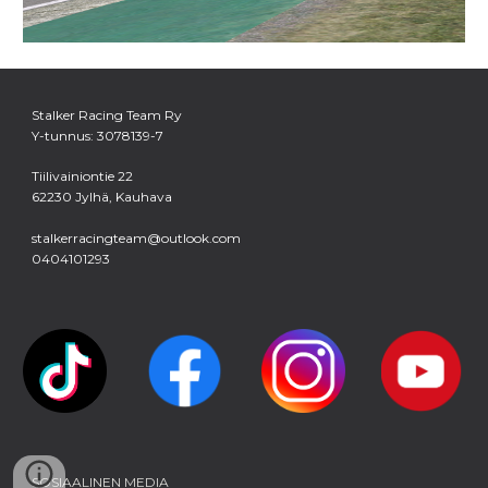
Stalker Racing Team Ry
Y-tunnus: 3078139-7
Tiilivainiontie 22
62230 Jylhä, Kauhava
stalkerracingteam@outlook.com
0404101293
SOSIAALINEN MEDIA