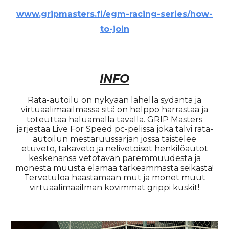
www.gripmasters.fi/egm-racing-series/how-
to-join
INFO
Rata-autoilu on nykyään lähellä sydäntä ja
virtuaalimaailmassa sitä on helppo harrastaa ja
toteuttaa haluamalla tavalla. GRIP Masters
järjestää Live For Speed pc-pelissä joka talvi rata-
autoilun mestaruussarjan jossa taistelee
etuveto, takaveto ja nelivetoiset henkilöautot
keskenänsä vetotavan paremmuudesta ja
monesta muusta elämää tärkeämmästä seikasta!
Tervetuloa haastamaan mut ja monet muut
virtuaalimaailman kovimmat grippi kuskit!