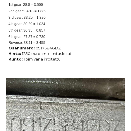
1st gear: 28:8 = 3.500
2nd gear: 34:18 = 1.889
3rd gear: 33:25 = 1.320
4th gear: 30:29 = 1.034
5th gear: 30:35 = 0.857
6th gear: 27:37 = 0.730
Reverse: 38:11 = 3.455
Osanumero:
0917584GDZ
Hinta:
1250 euroa + toimituskulut.
Kunto:
Toimivana irroitettu