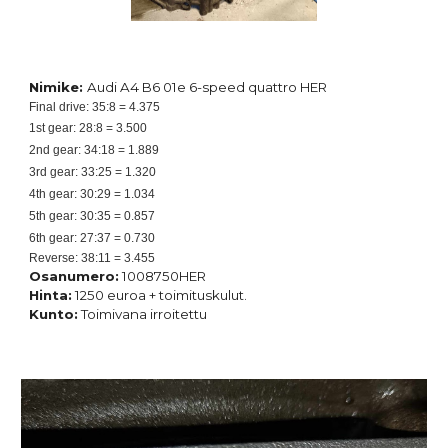
Nimike:
Audi A4 B6 01e 6-speed quattro HER
Final drive: 35:8 = 4.375
1st gear: 28:8 = 3.500
2nd gear: 34:18 = 1.889
3rd gear: 33:25 = 1.320
4th gear: 30:29 = 1.034
5th gear: 30:35 = 0.857
6th gear: 27:37 = 0.730
Reverse: 38:11 = 3.455
Osanumero:
1008750HER
Hinta:
1250 euroa + toimituskulut.
Kunto:
Toimivana irroitettu