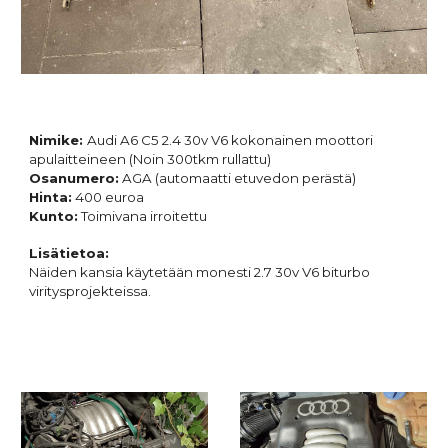
Nimike:
Audi A6 C5 2.4 30v V6 kokonainen moottori
apulaitteineen (Noin 300tkm rullattu)
Osanumero:
AGA (automaatti etuvedon perästä)
Hinta:
400 euroa
Kunto:
Toimivana irroitettu
Lisätietoa:
Näiden kansia käytetään monesti 2.7 30v V6 biturbo
viritysprojekteissa.