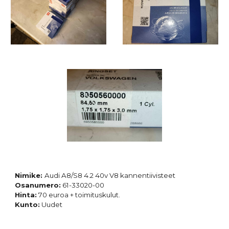
Nimike:
Audi A8/S8 4.2
40
v V8
kannentiivisteet
Osanumero:
61-33020-00
Hinta:
70
euroa + toimituskulut.
Kunto:
Uudet