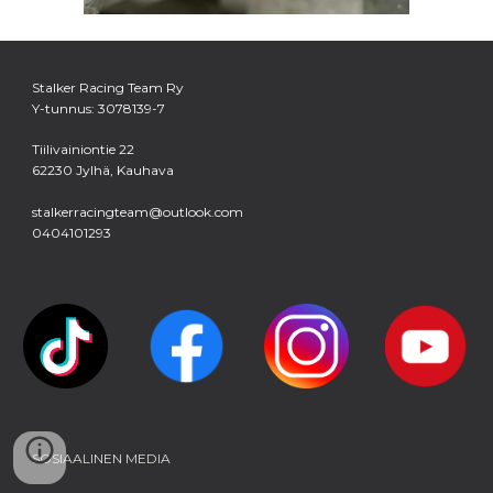
Stalker Racing Team Ry
Y-tunnus: 3078139-7
Tiilivainiontie 22
62230 Jylhä, Kauhava
stalkerracingteam@outlook.com
0404101293
SOSIAALINEN MEDIA