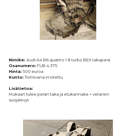
Nimike:
Audi
A4 B6 quattro 1.8 turbo BEX takaperä
Osanumero:
FUB 4
.375
Hinta:
5
00 euroa
Kunto:
Toimivana irroitettu
Lisätietoa:
Mukaan tulee perän taka ja etukannake + vetarien
suojalevyt.