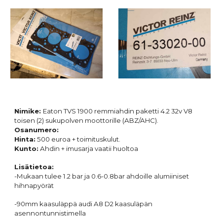
Nimike:
Eaton TVS 1900 remmiahdin paketti 4.2 32v V8
toisen (2) sukupolven moottorille (ABZ/AHC).
Osanumero:
Hinta:
500
euroa + toimituskulut.
Kunto:
Ahdin + imusarja vaatii huoltoa
Lisätietoa:
-Mukaan tulee 1.2 bar ja 0.6-0.8bar ahdoille alumiiniset
hihnapyörät
-90mm kaasuläppä audi A8 D2 kaasuläpän
asennontunnistimella