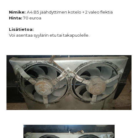
Nimike:
A4 B5 jäähdyttimen kotelo + 2 valeo flektiä
Hinta:
7
0 euroa
Lisätietoa:
Voi asentaa syylärin etu tai takapuolelle.