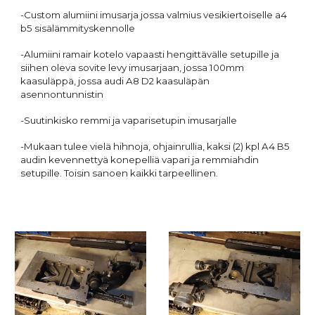
-Custom alumiini imusarja jossa valmius vesikiertoiselle a4
b5 sisälämmityskennolle
-Alumiini ramair kotelo vapaasti hengittävälle setupille ja
siihen oleva sovite levy imusarjaan, jossa 100mm
kaasuläppä, jossa audi A8 D2 kaasuläpän
asennontunnistin
-Suutinkisko remmi ja vaparisetupin imusarjalle
-Mukaan tulee vielä hihnoja, ohjainrullia, kaksi (2) kpl A4 B5
audin kevennettyä konepelliä vapari ja remmiahdin
setupille. Toisin sanoen kaikki tarpeellinen.