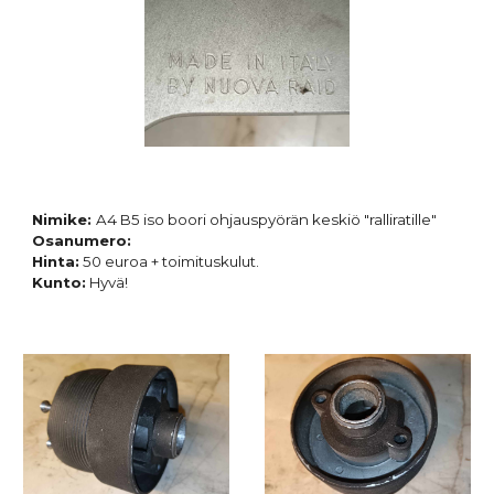
Nimike:
A4 B5 iso boori ohjauspyörän keskiö "ralliratille"
Osanumero:
Hinta:
5
0 euroa + toimituskulut.
Kunto:
Hyvä!