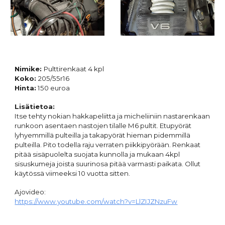
Nimike:
Pulttirenkaat 4 kpl
Koko:
205/55r16
Hinta:
150 euroa
Lisätietoa:
Itse tehty nokian hakkapeliitta ja micheliiniin nastarenkaan
runkoon asentaen nastojen tilalle M6 pultit. Etupyörät
lyhyemmillä pulteilla ja takapyörät hieman pidemmillä
pulteilla. Pito todella raju verraten piikkipyörään. Renkaat
pitää sisäpuolelta suojata kunnolla ja mukaan 4kpl
sisuskumeja joista suurinosa pitää varmasti paikata. Ollut
käytössä viimeeksi 10 vuotta sitten.
Ajovideo:
https://www.youtube.com/watch?v=LlZIJZNzuFw