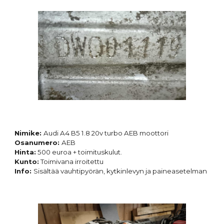
Nimike:
Audi A4 B5 1.8 20v turbo AEB moottori
Osanumero:
AEB
Hinta:
50
0 euroa + toimituskulut.
Kunto:
Toimivana irroitettu
Info:
Sisältää vauhtipyörän, kytkinlevyn ja paineasetelman