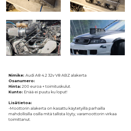
Nimike:
Audi A8 4.2 32v V8 ABZ
alakerta
Osanumero:
Hinta:
200
euroa + toimituskulut.
Kunto:
Enää ei puutu ku loput!
Lisätietoa:
-Moottorin alakerta on kasattu käytetyillä parhailla
mahdollisilla osilla mitä tallista löyty, varamoottorin virkaa
toimittanut.