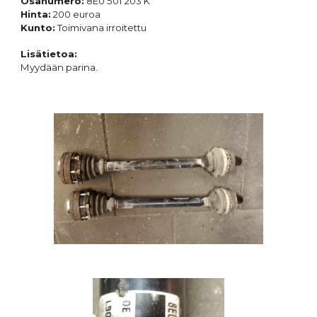
Osanumero:
8E0 501 203 K
Hinta:
200
euroa
Kunto:
Toimivana irroitettu
Lisätietoa:
Myydään parina.