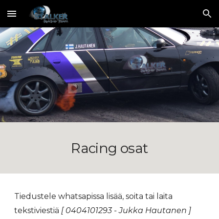
Skip to main content
Skip to navigation
Racing osat
Tiedustele whatsapissa
lisää, soita tai laita
tekstiviestiä
[ 0404101293 - Jukka Hautanen ]