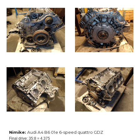
Nimike:
Audi A4 B6 01e 6-speed quattro GDZ
Final drive: 35:8 = 4.375