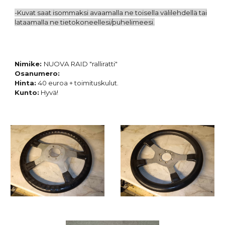
-Kuvat saat isommaksi avaamalla ne toisella välilehdellä tai
lataamalla ne tietokoneellesi/puhelimeesi.
Nimike:
NUOVA RAID "ralliratti"
Osanumero:
Hinta:
40
euroa + toimituskulut.
Kunto:
Hyvä!