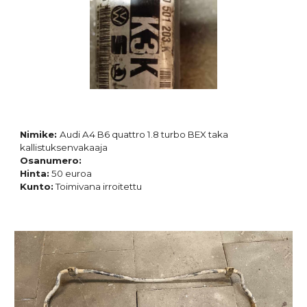
Nimike:
Audi A4 B6 quattro 1.8 turbo BEX
taka
kallistuksenvakaaja
Osanumero:
Hinta:
50
euroa
Kunto:
Toimivana irroitettu