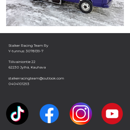
Stalker Racing Team Ry
Y-tunnus: 3078139-7
Tiilivainiontie 22
62230 Jylhä, Kauhava
stalkerracingteam@outlook.com
0404101293