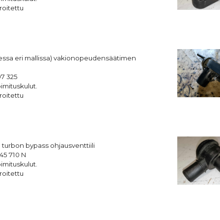
roitettu
ssa eri mallissa) vakionopeudensäätimen
07 325
imituskulut.
roitettu
 turbon bypass ohjausventtiili
45 710 N
imituskulut.
roitettu