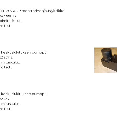
 1.8 20v ADR moottorinohjaus yksikkö
07 558 B
oimituskulut.
roitettu
5 keskuslukituksen pumppu
62 257 E
imituskulut.
roitettu
5 keskuslukituksen pumppu
62 257 E
imituskulut.
roitettu