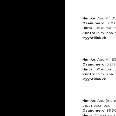
Nimike:
Audi A4 B
Osanumero:
8E0 6
Hinta:
100 euroa + t
Kunto:
Toimivana ir
Myyntilinkki:
Nimike:
Audi A4 B
Osanumero:
0 373
Hinta:
100 euroa + t
Kunto:
Toimivana ir
Myyntilinkki:
Nimike:
Audi (mone
alipainepumppu
Osanumero:
811 9
Hinta:
50 euroa + to