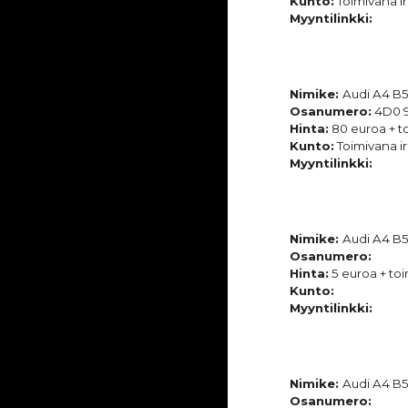
Kunto:
Toimivana ir
Myyntilinkki:
Nimike:
Audi A4 B5 
Osanumero:
4D0 9
Hinta:
80 euroa + to
Kunto:
Toimivana ir
Myyntilinkki:
Nimike:
Audi A4 B5
Osanumero:
Hinta:
5 euroa + toi
Kunto:
Myyntilinkki:
Nimike:
Audi A4 B5 
Osanumero: