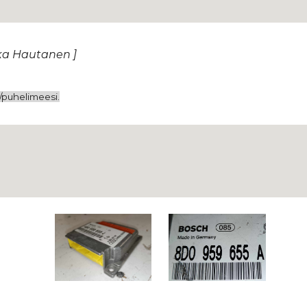
kka Hautanen ]
i/puhelimeesi.