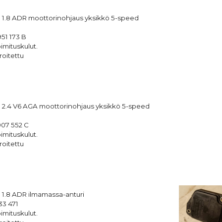
 1.8 ADR moottorinohjaus yksikkö 5-speed
51 173 B
imituskulut.
roitettu
 2.4 V6 AGA moottorinohjaus yksikkö 5-speed
07 552 C
imituskulut.
roitettu
 1.8 ADR ilmamassa-anturi
33 471
imituskulut.