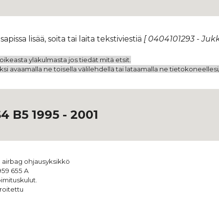
sapissa
lisää, soita tai laita tekstiviestiä
[ 0404101293 - Ju
ikeasta yläkulmasta jos tiedät mitä etsit.
i avaamalla ne toisella välilehdellä tai lataamalla ne tietokoneelles
4 B5 1995 - 2001
 airbag ohjausyksikkö
59 655 A
imituskulut.
roitettu