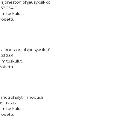
 ajoneston ohjausyksikkö
53 234 F
imituskulut.
roitettu
 ajoneston ohjausyksikkö
953 234
imituskulut.
roitettu
 mutrohälytin moduuli
51 173 B
imituskulut.
roitettu