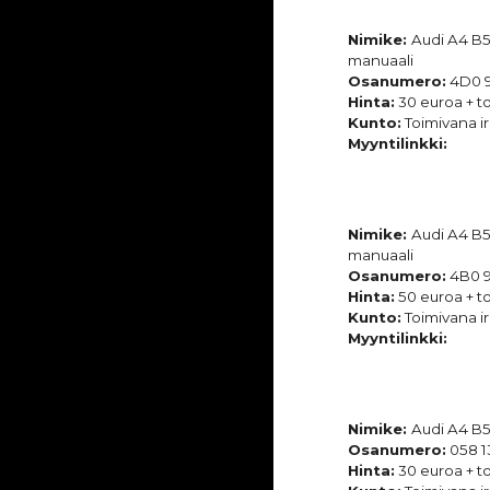
Nimike:
Audi A4 B5
manuaali
Osanumero:
4D0 9
Hinta:
30 euroa + to
Kunto:
Toimivana ir
Myyntilinkki:
Nimike:
Audi A4 B5
manuaali
Osanumero:
4B0 9
Hinta:
50 euroa + to
Kunto:
Toimivana ir
Myyntilinkki:
Nimike:
Audi A4 B5
Osanumero:
058 1
Hinta:
30 euroa + to