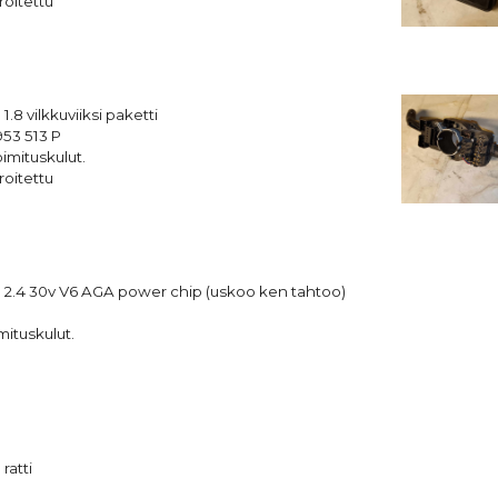
roitettu
1.8 vilkkuviiksi paketti
53 513 P
imituskulut.
roitettu
 2.4 30v V6 AGA power chip (uskoo ken tahtoo)
mituskulut.
ratti