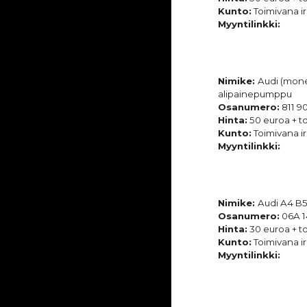
Kunto:
Toimivana ir
Myyntilinkki:
Nimike:
Audi (mone
alipainepumppu
Osanumero:
811 9
Hinta:
50 euroa + to
Kunto:
Toimivana ir
Myyntilinkki:
Nimike:
Audi A4 B5
Osanumero:
06A 1
Hinta:
30 euroa + to
Kunto:
Toimivana ir
Myyntilinkki: