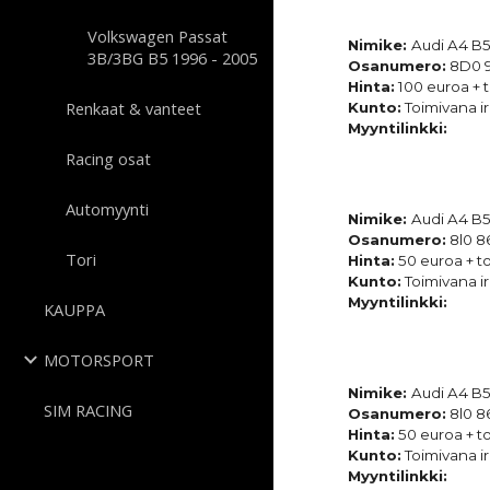
Volkswagen Passat
Nimike:
Audi A4 B5
3B/3BG B5 1996 - 2005
Osanumero:
8D0 9
Hinta:
100 euroa + t
Renkaat & vanteet
Kunto:
Toimivana ir
Myyntilinkki:
Racing osat
Automyynti
Nimike:
Audi A4 B
Osanumero:
8l0 8
Tori
Hinta:
50 euroa + to
Kunto:
Toimivana ir
Myyntilinkki:
KAUPPA
MOTORSPORT
Nimike:
Audi A4 B
SIM RACING
Osanumero:
8l0 8
Hinta:
50 euroa + to
Kunto:
Toimivana ir
Myyntilinkki: