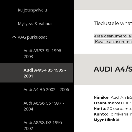
Kuljetuspalvelu
Myllytys & vahaus
Tiedustele what
-Hae osanumerolla o
VAG purkuosat
-Kuvat saat isommaks
Audi A3/S3 8L 1996 -
2003
AUDI A4/S
Audi A4/S4 B5 1995 -
2001
Audi A4 B6 2002 - 2006
Nimike:
Audi A4 B5
Audi A6/S6 C5 1997 -
Osanumero:
8D0 9
2004
Hinta:
50 euroa + to
Kunto:
Toimivana ir
Myyntilinkki:
Audi A8/S8 D2 1995 -
2002