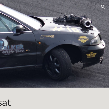
ion
sat