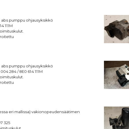
5 abs pumppu ohjausyksikkö
14 111M
oimituskulut.
roitettu
5 abs pumppu ohjausyksikkö
 004 284 /
8E0 614 111M
oimituskulut.
roitettu
ssa eri mallissa) vakionopeudensäätimen
07 325
imituskulut.