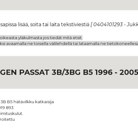
sapissa
lisää, soita tai laita tekstiviestiä
[ 0404101293 - Ju
ikeasta yläkulmasta jos tiedät mitä etsit.
i avaamalla ne toisella välilehdellä tai lataamalla ne tietokoneelles
EN PASSAT 3B/3BG B5 1996 - 200
3B B5 hätävilkku katkaisija
19 893
imituskulut.
roitettu