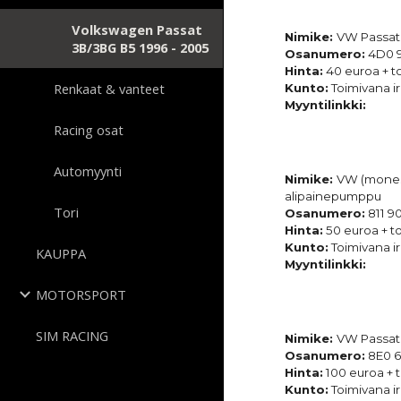
Volkswagen Passat
Nimike:
VW Passat 
3B/3BG B5 1996 - 2005
Osanumero:
4D0 9
Hinta:
40 euroa + to
Renkaat & vanteet
Kunto:
Toimivana ir
Myyntilinkki:
Racing osat
Automyynti
Nimike:
VW (mones
alipainepumppu
Tori
Osanumero:
811 9
Hinta:
50 euroa + to
Kunto:
Toimivana ir
KAUPPA
Myyntilinkki:
MOTORSPORT
SIM RACING
Nimike:
VW Passat
Osanumero:
8E0 61
Hinta:
100 euroa + t
Kunto:
Toimivana ir