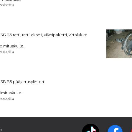
roitettu
 3B B5
ratti, ratti-akseli, viiksipaketti, virtalukko
oimituskulut.
roitettu
 3B B5
pääjarrusylinteri
imituskulut.
roitettu
Ry