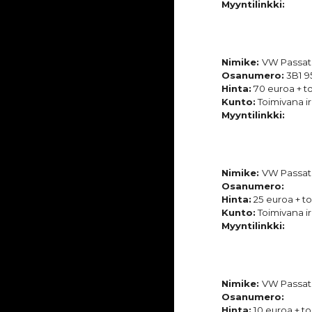
Myyntilinkki:
Nimike:
VW Passat
Osanumero:
3B1 9
Hinta:
70
euroa + to
Kunto:
Toimivana ir
Myyntilinkki:
Nimike:
VW Passat
Osanumero:
Hinta:
25
euroa + to
Kunto:
Toimivana ir
Myyntilinkki:
Nimike:
VW Passat
Osanumero:
Hinta:
10
euroa + to