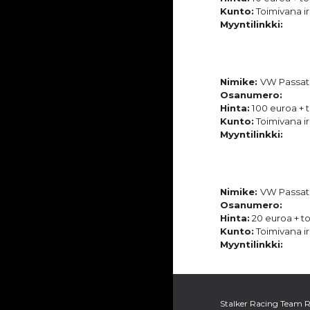
Kunto:
Toimivana ir
Myyntilinkki:
Nimike:
VW Passat
Osanumero:
Hinta:
100 euroa + t
Kunto:
Toimivana ir
Myyntilinkki:
Nimike:
VW Passat
Osanumero:
Hinta:
20
euroa + to
Kunto:
Toimivana ir
Myyntilinkki:
Stalker Racing Team 