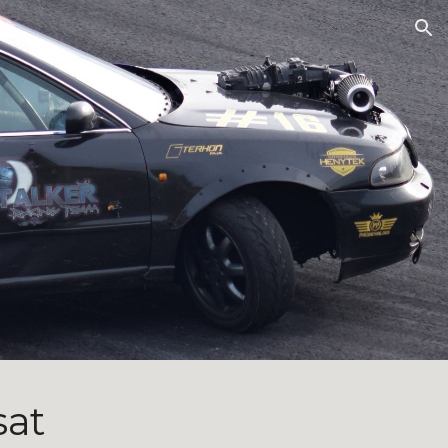
ion
sat