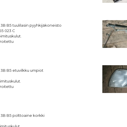
 3B B5
tuulilasin pyyhkijäkoneisto
55 023 C
imituskulut.
roitettu
 3B B5
etuvilkku umpiot
imituskulut.
roitettu
 3B B5
polttoaine korkki
imituskulut.