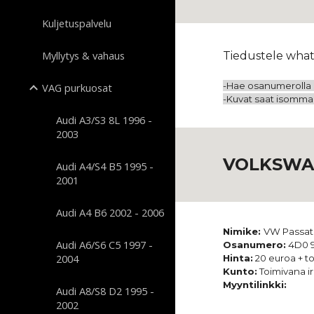
Kuljetuspalvelu
Myllytys & vahaus
Tiedustele what
-Hae osanumerolla o
VAG purkuosat
-Kuvat saat isommaks
Audi A3/S3 8L 1996 -
2003
VOLKSWAG
Audi A4/S4 B5 1995 -
2001
Audi A4 B6 2002 - 2006
Nimike:
VW Passat 
Audi A6/S6 C5 1997 -
Osanumero:
4D0 9
2004
Hinta:
20 euroa + to
Kunto:
Toimivana ir
Myyntilinkki:
Audi A8/S8 D2 1995 -
2002