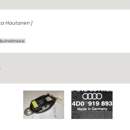
kka Hautanen ]
i/puhelimeesi.
5