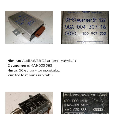
Nimike:
Audi A8/S8 D2 antenni vahvistin
Osanumero:
4A9 035 585
Hinta:
50 euroa + toimituskulut.
Kunto:
Toimivana irroitettu