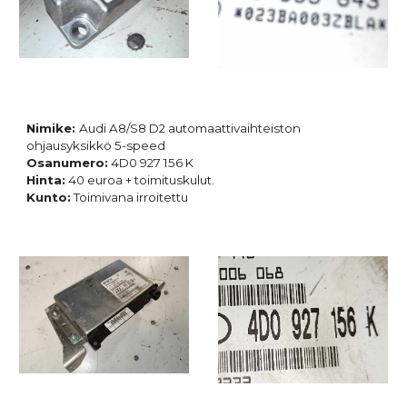
Nimike:
Audi A8/S8 D2 automaattivaihteiston
ohjausyksikkö 5-speed
Osanumero:
4D0 927 156 K
Hinta:
40 euroa + toimituskulut.
Kunto:
Toimivana irroitettu