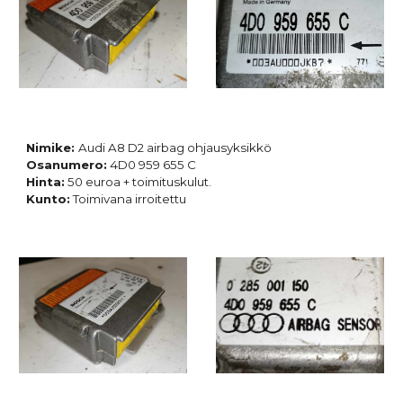
Nimike:
Audi A8 D2 airbag ohjausyksikkö
Osanumero:
4D0 959 655 C
Hinta:
50 euroa + toimituskulut.
Kunto:
Toimivana irroitettu