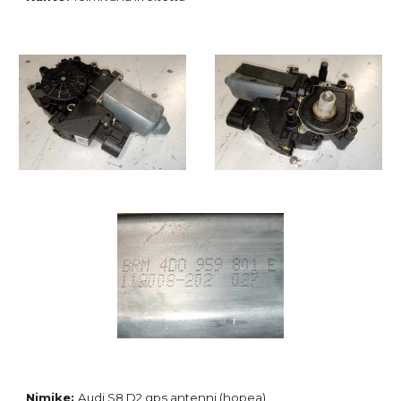
Nimike:
Audi S8 D2 gps antenni (hopea)