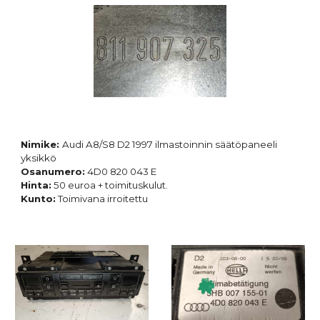
Nimike:
Audi A8/S8 D2 1997 ilmastoinnin säätöpaneeli
yksikkö
Osanumero:
4D0 820 043 E
Hinta:
50 euroa + toimituskulut.
Kunto:
Toimivana irroitettu