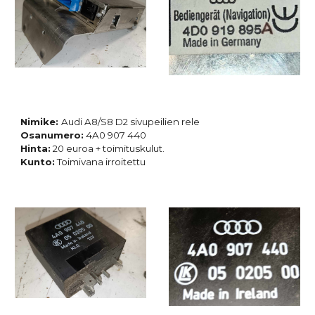
Nimike:
Audi A8/S8 D2 sivupeilien rele
Osanumero:
4A0 907 440
Hinta:
20 euroa + toimituskulut.
Kunto:
Toimivana irroitettu