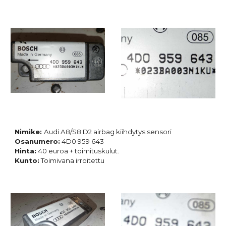
Nimike:
Audi A8/S8 D2 airbag kiihdytys sensori
Osanumero:
4D0 959 643
Hinta:
40 euroa + toimituskulut.
Kunto:
Toimivana irroitettu