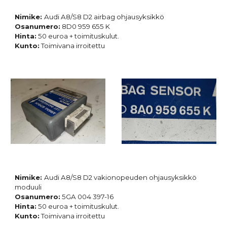
Nimike:
Audi A8/S8 D2 airbag ohjausyksikkö
Osanumero:
8D0 959 655 K
Hinta:
50 euroa + toimituskulut.
Kunto:
Toimivana irroitettu
Nimike:
Audi A8/S8 D2 vakionopeuden ohjausyksikkö
moduuli
Osanumero:
5GA 004 397-16
Hinta:
50 euroa + toimituskulut.
Kunto:
Toimivana irroitettu