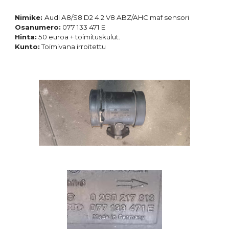
Nimike:
Audi A8/S8 D2 4.2 V8 ABZ/AHC
maf sensori
Osanumero:
077 133 471 E
Hinta:
50 euroa + toimituskulut.
Kunto:
Toimivana irroitettu