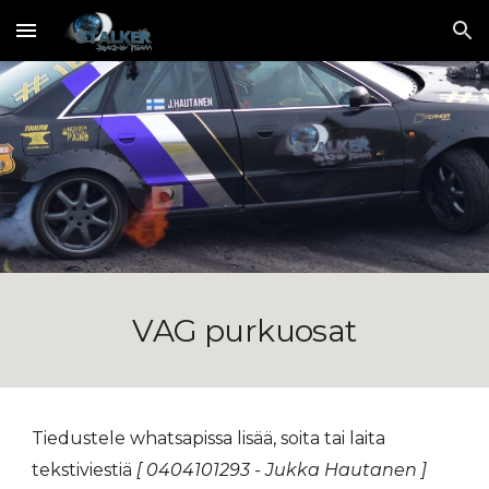
Skip to main content
Skip to navigation
VAG purkuosat
Tiedustele whatsapissa
lisää, soita tai laita
tekstiviestiä
[ 0404101293 - Jukka Hautanen ]