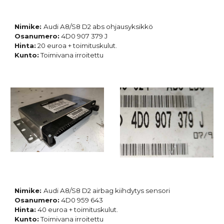
Nimike:
Audi A8/S8 D2 abs ohjausyksikkö
Osanumero:
4D0 907 379 J
Hinta:
20 euroa + toimituskulut.
Kunto:
Toimivana irroitettu
Nimike:
Audi A8/S8 D2 airbag kiihdytys sensori
Osanumero:
4D0 959 643
Hinta:
40 euroa + toimituskulut.
Kunto:
Toimivana irroitettu