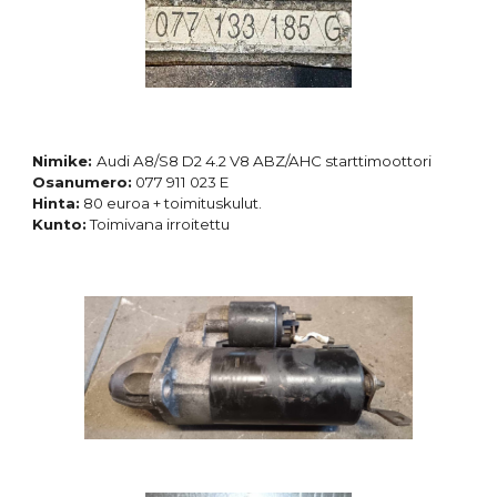
Nimike:
Audi A8/S8 D2 4.2 V8 ABZ/AHC starttimoottori
Osanumero:
077 911 023 E
Hinta:
8
0 euroa + toimituskulut.
Kunto:
Toimivana irroitettu