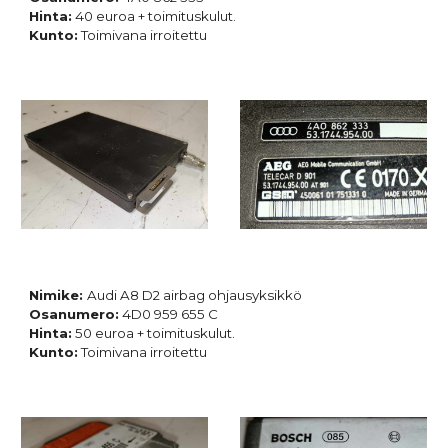
Hinta:
40 euroa + toimituskulut.
Kunto:
Toimivana irroitettu
Nimike:
Audi A8 D2 airbag ohjausyksikkö
Osanumero:
4D0 959 655 C
Hinta:
50 euroa + toimituskulut.
Kunto:
Toimivana irroitettu