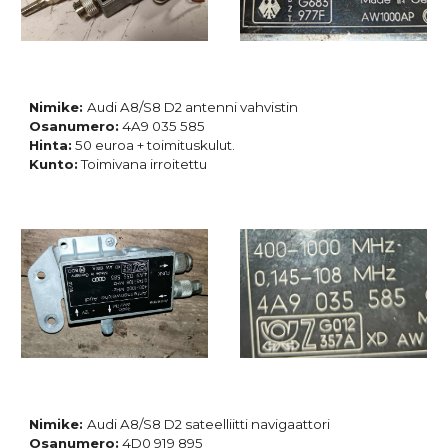
Nimike:
Audi A8/S8 D2 antenni vahvistin
Osanumero:
4A9 035 585
Hinta:
50 euroa + toimituskulut.
Kunto:
Toimivana irroitettu
Nimike:
Audi A8/S8 D2 sateelliitti navigaattori
Osanumero:
4D0 919 895