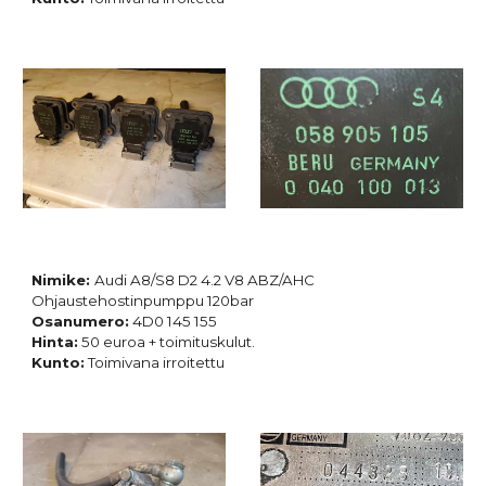
Nimike:
Audi A8/S8 D2 4.2 V8 ABZ/AHC
Ohjaustehostinpumppu 120bar
Osanumero:
4D0 145 155
Hinta:
5
0 euroa + toimituskulut.
Kunto:
Toimivana irroitettu