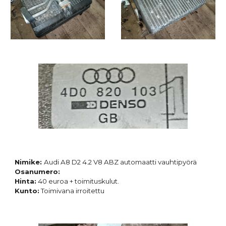
Nimike:
Audi A8 D2 4.2 V8 ABZ
automaatti vauhtipyörä
Osanumero:
Hinta:
4
0 euroa + toimituskulut.
Kunto:
Toimivana irroitettu