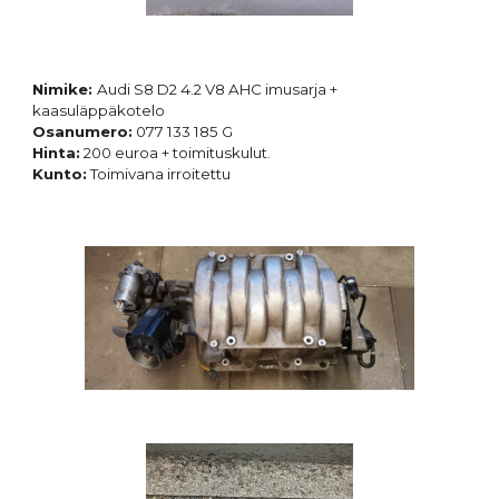
Nimike:
Audi S8 D2 4.2 V8 AHC
imusarja +
kaasuläppäkotelo
Osanumero:
077 133
185 G
Hinta:
20
0 euroa + toimituskulut.
Kunto:
Toimivana irroitettu