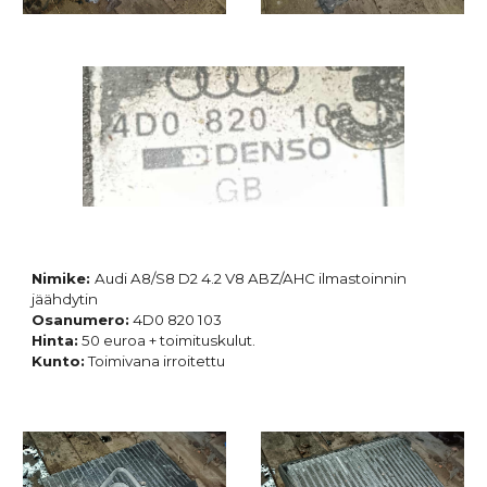
Nimike:
Audi A8/S8 D2 4.2 V8 ABZ/AHC ilmastoinnin
jäähdytin
Osanumero:
4D0 820 103
Hinta:
50 euroa + toimituskulut.
Kunto:
Toimivana irroitettu