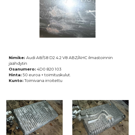
Nimike:
Audi A8/S8 D2 4.2 V8 ABZ/AHC ilmastoinnin
jäähdytin
Osanumero:
4D0 820 103
Hinta:
5
0 euroa + toimituskulut.
Kunto:
Toimivana irroitettu