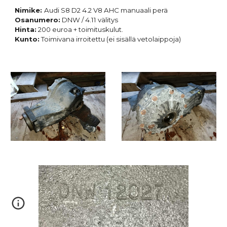
Nimike:
Audi
S
8 D2 4.2 V8 A
HC manuaali
perä
Osanumero:
DNW / 4.11 välitys
Hinta:
2
00 euroa + toimituskulut.
Kunto:
Toimivana irroitettu (ei sisällä vetolaippoja)