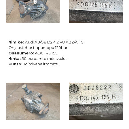
Nimike:
Audi A8/S8 D2 4.2 V8 ABZ/AHC
Ohjaustehostinpumppu 120bar
Osanumero:
4D0 145 155
Hinta:
50 euroa + toimituskulut.
Kunto:
Toimivana irroitettu