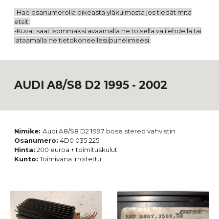
-Hae osanumerolla oikeasta yläkulmasta jos tiedät mitä
etsit.
-Kuvat saat isommaksi avaamalla ne toisella välilehdellä tai
lataamalla ne tietokoneellesi/puhelimeesi.
AUDI A8/S8 D2 1995 - 2002
Nimike:
Audi A8/S8 D2 1997 bose stereo vahvistin
Osanumero:
4D0 035 225
Hinta:
200 euroa + toimituskulut.
Kunto:
Toimivana irroitettu