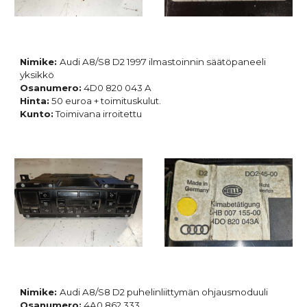
Nimike:
Audi A8/S8 D2 1997 ilmastoinnin säätöpaneeli
yksikkö
Osanumero:
4D0 820 043 A
Hinta:
50 euroa + toimituskulut.
Kunto:
Toimivana irroitettu
Nimike:
Audi A8/S8 D2 puhelinliittymän ohjausmoduuli
Osanumero:
4A0 862 333