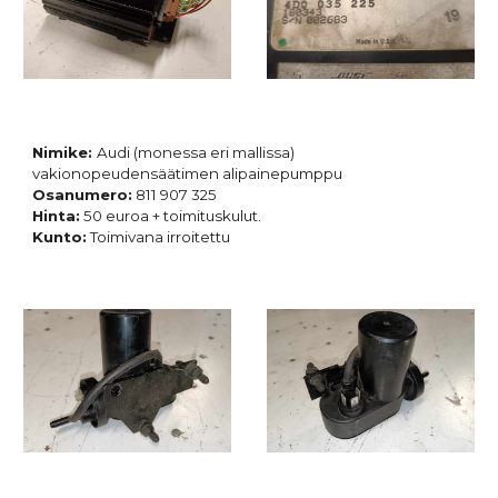
Nimike:
Audi (monessa eri mallissa)
vakionopeudensäätimen alipainepumppu
Osanumero:
811 907 325
Hinta:
50 euroa + toimituskulut.
Kunto:
Toimivana irroitettu