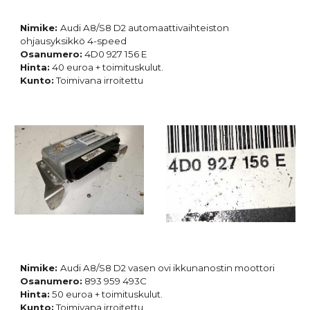
Nimike:
Audi A8/S8 D2 automaattivaihteiston
ohjausyksikkö 4-speed
Osanumero:
4D0 927 156 E
Hinta:
40 euroa + toimituskulut.
Kunto:
Toimivana irroitettu
Nimike:
Audi A8/S8 D2 vasen ovi ikkunanostin moottori
Osanumero:
893 959 493C
Hinta:
50 euroa + toimituskulut.
Kunto:
Toimivana irroitettu