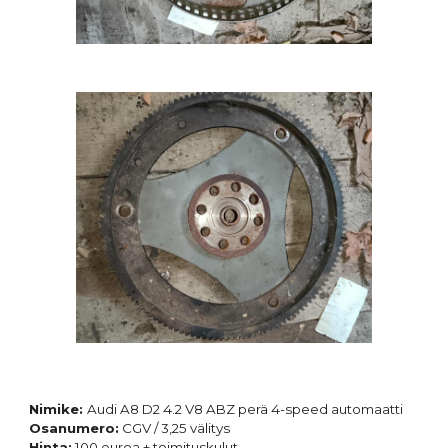
Nimike:
Audi A8 D2 4.2 V8 ABZ
perä 4-speed automaatti
Osanumero:
C
G
V /
3
,
25
v
älitys
Hinta:
100
euroa + toimituskulut.